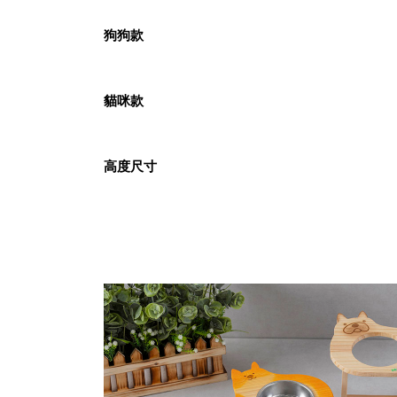
狗狗款
貓咪款
高度尺寸