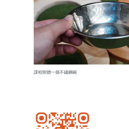
課程附贈一個不鏽鋼碗