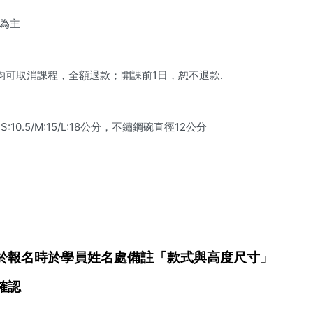
為主
均可取消課程，全額退款；開課前1日，恕不退款.
0.5/M:15/L:18公分，不鏽鋼碗直徑12公分
於報名時於學員姓名處備註「款式與高度尺寸」
確認