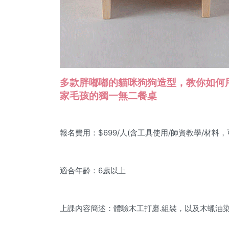
多款胖嘟嘟的貓咪狗狗造型，教你如何
家毛孩的獨一無二餐桌
報名費用：$699/人(含工具使用/師資教學/材料
適合年齡：6歲以上
上課內容簡述：體驗木工打磨.組裝，以及木蠟油染