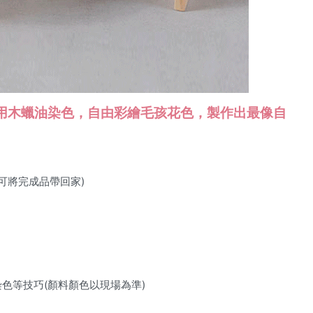
用木蠟油染色，自由彩繪毛孩花色，製作出最像自
，可將完成品帶回家)
色等技巧(顏料顏色以現場為準)