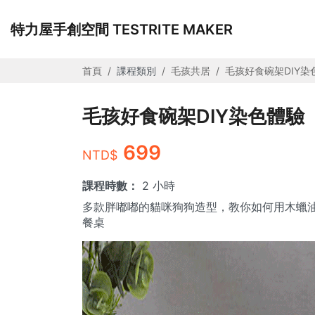
特力屋手創空間 TESTRITE MAKER
首頁
課程類別
毛孩共居
毛孩好食碗架DIY染
毛孩好食碗架DIY染色體驗
699
NTD$
課程時數：
2 小時
多款胖嘟嘟的貓咪狗狗造型，教你如何用木蠟
餐桌