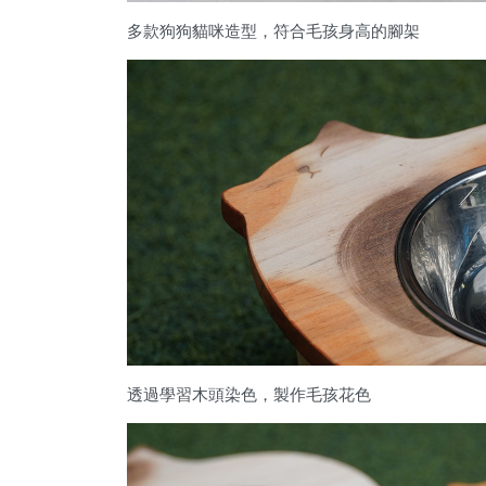
多款狗狗貓咪造型，符合毛孩身高的腳架
透過學習木頭染色，製作毛孩花色