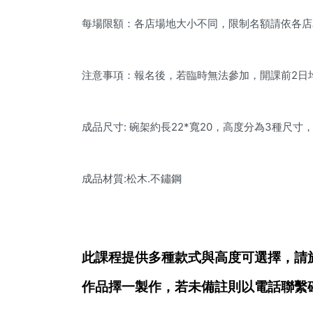
每場限額：各店場地大小不同，限制名額請依各店
注意事項：報名後，若臨時無法參加，開課前2日
成品尺寸: 碗架約長22*寬20，高度分為3種尺寸，S:1
成品材質:松木.不鏽鋼
此課程提供多種款式與高度可選擇，請
作品擇一製作，若未備註則以電話聯繫