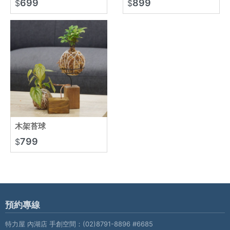
699
899
$
$
木架苔球
799
$
預約專線
特力屋 內湖店 手創空間：
(02)8791-8896 #6685