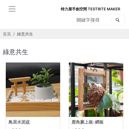
特力屋手創空間 TESTRITE MAKER
首頁
綠意共生
綠意共生
鳥居水泥盆
鹿角蕨上板-網板