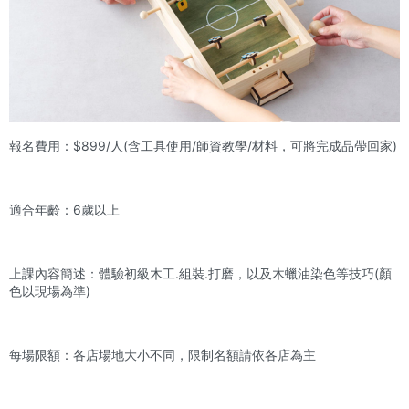
報名費用：$899/人(含工具使用/師資教學/材料，可將完成品帶回家)
適合年齡：6歲以上
上課內容簡述：體驗初級木工.組裝.打磨，以及木蠟油染色等技巧(顏
色以現場為準)
每場限額：各店場地大小不同，限制名額請依各店為主