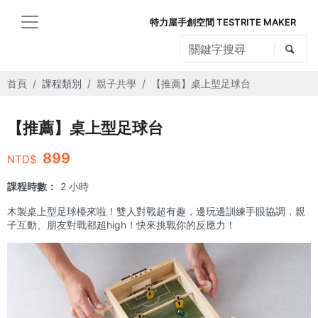
特力屋手創空間 TESTRITE MAKER
首頁
課程類別
親子共學
【推薦】桌上型足球台
【推薦】桌上型足球台
899
NTD$
課程時數：
2 小時
木製桌上型足球檯來啦！雙人對戰超有趣，邊玩邊訓練手眼協調，親
子互動、朋友對戰都超high！快來挑戰你的反應力！