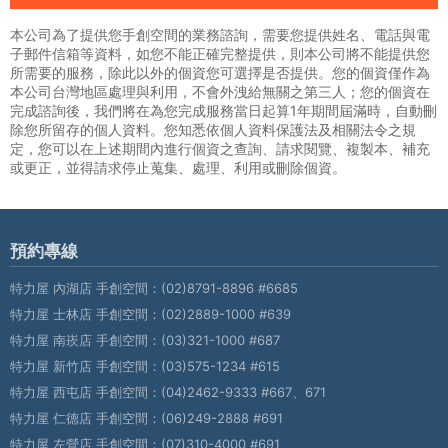
本公司為了提供您手創空間的業務諮詢，需要您提供姓名、電話與電
子郵件信箱等資料，如您不能正確完整提供，則本公司將不能提供您
所需要的服務，除此以外的個資您可選擇是否提供。您的個資僅作為
本公司台灣地區處理與利用，不會外洩給無關之第三人；您的個資在
完成諮詢後，我們將在為您完成服務當日起算1年期間屆滿時，自動刪
除您所留存的個人資料。您知悉依個人資料保護法及相關法令之規
定，您可以在上述期間內進行個資之查詢、請求閱覽、複製本、補充
或更正，並得請求停止蒐集、處理、利用或刪除個資。
預約專線
特力屋 內湖店 手創空間：
(02)8791-8896 #6685
特力屋 士林店 手創空間：
(02)2889-1000 #639
特力屋 南崁店 手創空間：
(03)321-1000 #687
特力屋 新竹店 手創空間：
(03)575-1234 #615
特力屋 西屯店 手創空間：
(04)2462-9333 #667、671
特力屋 仁德店 手創空間：
(06)249-2888 #691
特力屋 左營店 手創空間：
(07)310-4000 #691