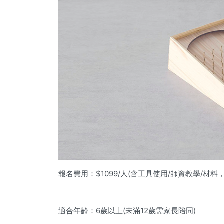
報名費用：$1099/人(含工具使用/師資教學/材
適合年齡：6歲以上(未滿12歲需家長陪同)