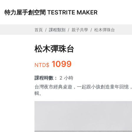
特力屋手創空間 TESTRITE MAKER
首頁
課程類別
親子共學
松木彈珠台
松木彈珠台
1099
NTD$
課程時數：
2 小時
台灣夜市經典桌遊，一起跟小孩創造童年回憶
輯。