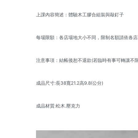
上課內容簡述：體驗木工膠合組裝與敲釘子
每場限額：各店場地大小不同，限制名額請依各店
注意事項：結帳後恕不退款(若臨時有事可轉讓不限
成品尺寸:長38寬21.2高9.8(公分)
成品材質:松木.壓克力