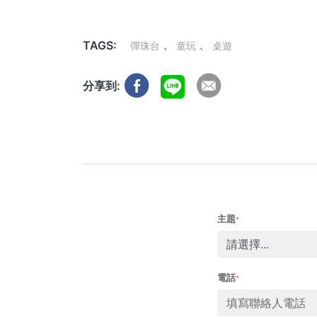
TAGS:
彈珠台
童玩
桌遊
分享到:
主題
*
電話
*