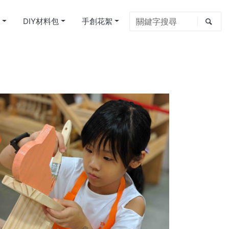
別
DIY材料包
手創花絮