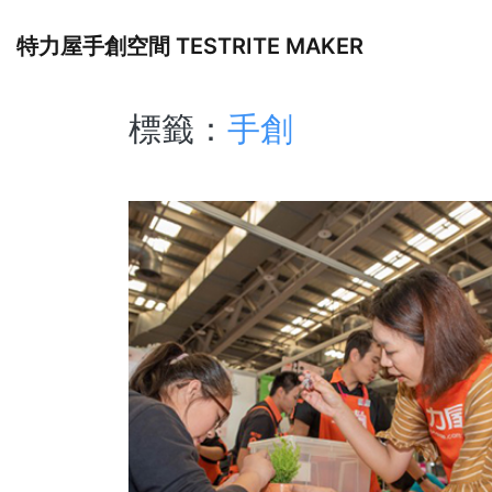
特力屋手創空間 TESTRITE MAKER
標籤：
手創