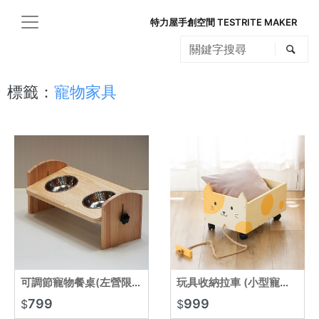
特力屋手創空間 TESTRITE MAKER
標籤：
寵物家具
可調節寵物餐桌(左營限定)
玩具收納拉車 (小型寵物可用)
799
999
$
$